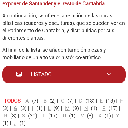
exponer de Santander y el resto de Cantabria.
A continuación, se ofrece la relación de las obras
plásticas (cuadros y esculturas), que se pueden ver en
el Parlamento de Cantabria, y distribuidas por sus
diferentes plantas.
Al final de la lista, se añaden también piezas y
mobiliario de un alto valor histórico-artístico.
LISTADO
TODOS
A
(7)
|
B
(2)
|
C
(7)
|
D
(13)
|
E
(13)
|
F
(3)
|
G
(3)
|
I
(1)
|
L
(9)
|
M
(9)
|
N
(1)
|
P
(17)
|
R
(3)
|
S
(20)
|
T
(17)
|
U
(1)
|
V
(3)
|
X
(1)
|
Y
(1)
|
¿
(1)