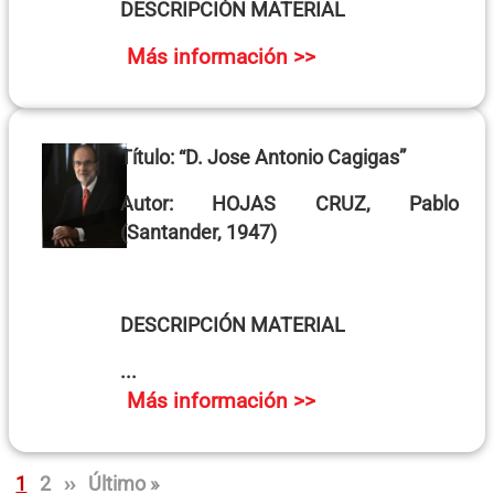
DESCRIPCIÓN MATERIAL
Más información >>
Título: “
D. Jose Antonio Cagigas
”
Autor:
HOJAS CRUZ, Pablo
(Santander, 1947)
DESCRIPCIÓN MATERIAL
...
Más información >>
Paginación
Página
Página
Siguiente página
Última página
1
2
››
Último »