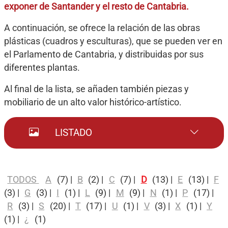
exponer de Santander y el resto de Cantabria.
A continuación, se ofrece la relación de las obras
plásticas (cuadros y esculturas), que se pueden ver en
el Parlamento de Cantabria, y distribuidas por sus
diferentes plantas.
Al final de la lista, se añaden también piezas y
mobiliario de un alto valor histórico-artístico.
LISTADO
TODOS
A
(7)
|
B
(2)
|
C
(7)
|
D
(13)
|
E
(13)
|
F
(3)
|
G
(3)
|
I
(1)
|
L
(9)
|
M
(9)
|
N
(1)
|
P
(17)
|
R
(3)
|
S
(20)
|
T
(17)
|
U
(1)
|
V
(3)
|
X
(1)
|
Y
(1)
|
¿
(1)