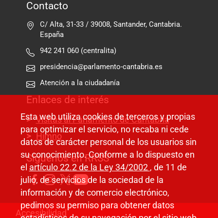
Contacto
C/ Alta, 31-33 / 39008, Santander, Cantabria.
España
942 241 060 (centralita)
presidencia@parlamento-cantabria.es
Atención a la ciudadanía
Enlaces de interés
Esta web utiliza cookies de terceros y propias
Visitas al Parlamento de Cantabria
para optimizar el servicio, no recaba ni cede
Himno
datos de carácter personal de los usuarios sin
su conocimiento. Conforme a lo dispuesto en
Síguenos en RRSS
el
artículo 22.2 de la Ley 34/2002
, de 11 de
julio, de servicios de la sociedad de la
información y de comercio electrónico,
pedimos su permiso para obtener datos
Pie de página
Accesibilidad