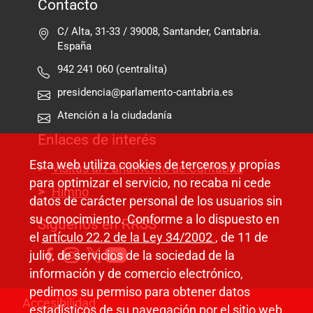
Contacto
C/ Alta, 31-33 / 39008, Santander, Cantabria.
España
942 241 060 (centralita)
presidencia@parlamento-cantabria.es
Atención a la ciudadanía
Enlaces de interés
Esta web utiliza cookies de terceros y propias
Visitas al Parlamento de Cantabria
para optimizar el servicio, no recaba ni cede
Himno
datos de carácter personal de los usuarios sin
su conocimiento. Conforme a lo dispuesto en
Síguenos en RRSS
el
artículo 22.2 de la Ley 34/2002
, de 11 de
julio, de servicios de la sociedad de la
información y de comercio electrónico,
pedimos su permiso para obtener datos
Pie de página
Accesibilidad
estadísticos de su navegación por el sitio web