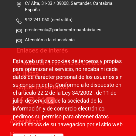
C/ Alta, 31-33 / 39008, Santander, Cantabria.
España
942 241 060 (centralita)
presidencia@parlamento-cantabria.es
Atención a la ciudadanía
Enlaces de interés
Esta web utiliza cookies de terceros y propias
Visitas al Parlamento de Cantabria
para optimizar el servicio, no recaba ni cede
Himno
datos de carácter personal de los usuarios sin
su conocimiento. Conforme a lo dispuesto en
Síguenos en RRSS
el
artículo 22.2 de la Ley 34/2002
, de 11 de
julio, de servicios de la sociedad de la
información y de comercio electrónico,
pedimos su permiso para obtener datos
Pie de página
Accesibilidad
estadísticos de su navegación por el sitio web
Mapa web