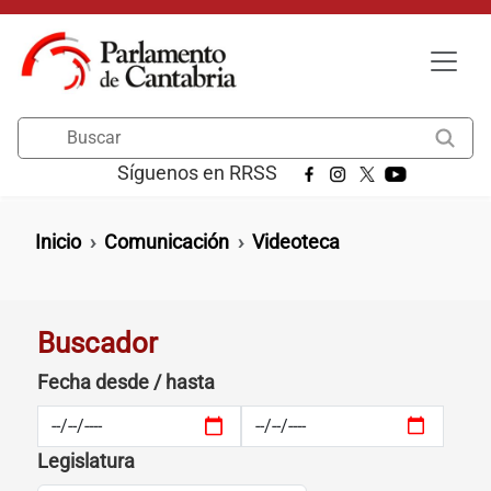
Pasar al contenido principal
Buscar
Síguenos en RRSS
Ruta de navegación
Inicio
Comunicación
Videoteca
Buscador
Fecha desde / hasta
Legislatura