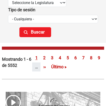
Tipo de sesión
Paginación
Página
Página
Página
Página
Página
Página
Página
Página
Pág
1
2
3
4
5
6
7
8
9
Mostrando 1 - 6
de 5552
Siguiente página
Última página
…
››
Último »