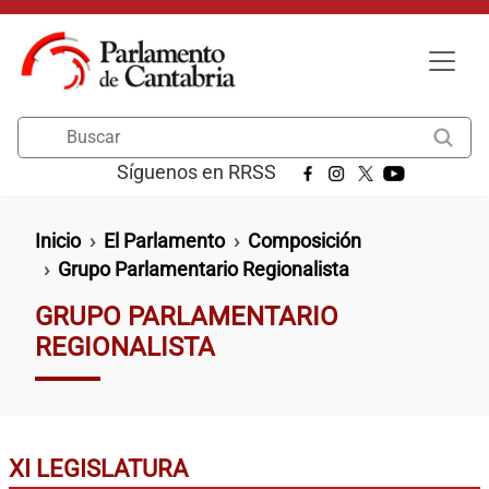
Pasar al contenido principal
Buscar
Síguenos en RRSS
Ruta de navegación
Inicio
El Parlamento
Composición
Grupo Parlamentario Regionalista
GRUPO PARLAMENTARIO
REGIONALISTA
XI LEGISLATURA