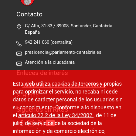
Contacto
C/ Alta, 31-33 / 39008, Santander, Cantabria.
España
942 241 060 (centralita)
presidencia@parlamento-cantabria.es
Atención a la ciudadanía
Enlaces de interés
Esta web utiliza cookies de terceros y propias
Visitas al Parlamento de Cantabria
para optimizar el servicio, no recaba ni cede
Himno
datos de carácter personal de los usuarios sin
su conocimiento. Conforme a lo dispuesto en
Síguenos en RRSS
el
artículo 22.2 de la Ley 34/2002
, de 11 de
julio, de servicios de la sociedad de la
información y de comercio electrónico,