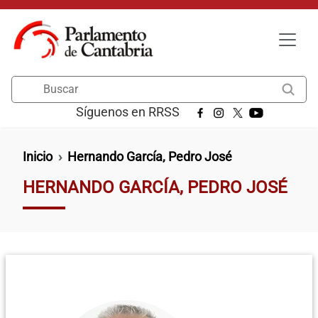
Pasar al contenido principal
Buscar
Síguenos en RRSS
Ruta de navegación
Inicio
Hernando García, Pedro José
HERNANDO GARCÍA, PEDRO JOSÉ