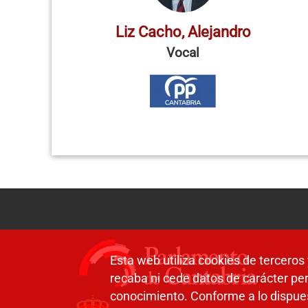
Liz Cacho, Alejandro
Vocal
Esta web utiliza cookies de terceros 
recaba ni cede datos de carácter per
conocimiento. Conforme a lo dispue