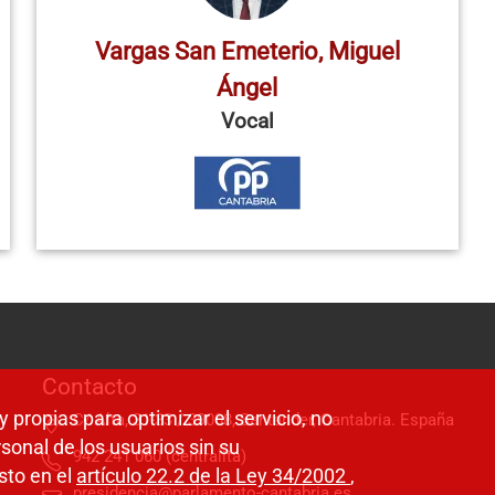
Vargas San Emeterio, Miguel
Ángel
Vocal
Contacto
y propias para optimizar el servicio, no
C/ Alta, 31-33 / 39008, Santander, Cantabria. España
sonal de los usuarios sin su
942 241 060 (centralita)
sto en el
artículo 22.2 de la Ley 34/2002
,
presidencia@parlamento-cantabria.es