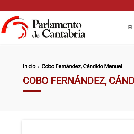
Pasar al contenido principal
Naveg
El
Ruta de navegación
Inicio
Cobo Fernández, Cándido Manuel
COBO FERNÁNDEZ, CÁN