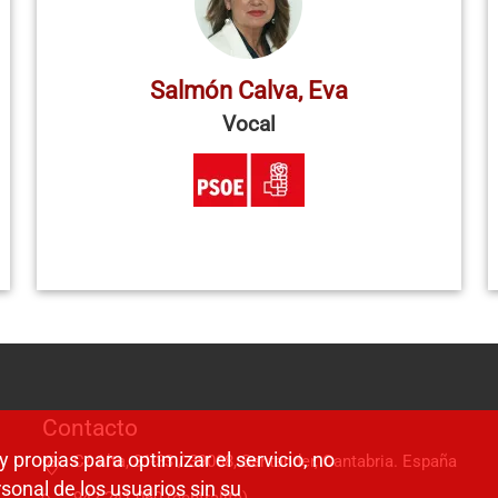
Salmón Calva, Eva
Vocal
Contacto
y propias para optimizar el servicio, no
C/ Alta, 31-33 / 39008, Santander, Cantabria. España
sonal de los usuarios sin su