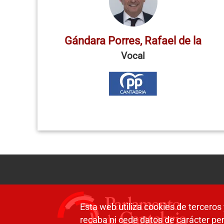
Gándara Porres, Rafael de la
Vocal
Esta web utiliza cookies de terceros 
recaba ni cede datos de carácter per