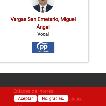
Vargas San Emeterio, Miguel
Ángel
Vocal
Enlaces de interés
Aceptar
No, gracias.
Visitas al Parlamento de Cantabria