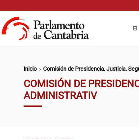
Pasar al contenido principal
Naveg
El
Ruta de navegación
Inicio
Comisión de Presidencia, Justicia, Segu
COMISIÓN DE PRESIDENCI
ADMINISTRATIV