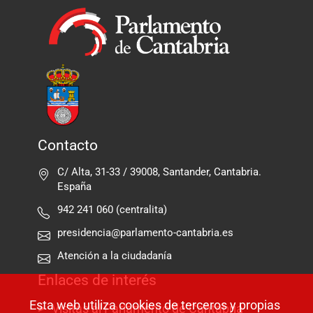
Contacto
C/ Alta, 31-33 / 39008, Santander, Cantabria.
España
942 241 060 (centralita)
presidencia@parlamento-cantabria.es
Atención a la ciudadanía
Enlaces de interés
Esta web utiliza cookies de terceros y propias
Visitas al Parlamento de Cantabria