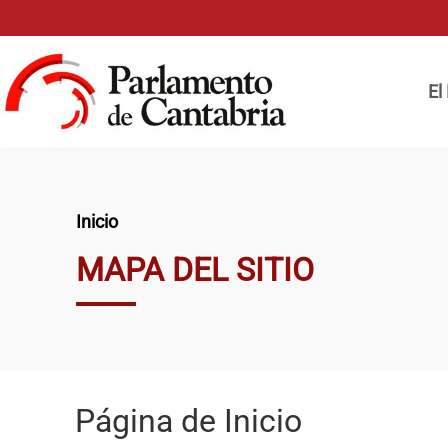
Pasar al contenido principal
Naveg
El
Ruta de navegación
Inicio
MAPA DEL SITIO
Página de Inicio