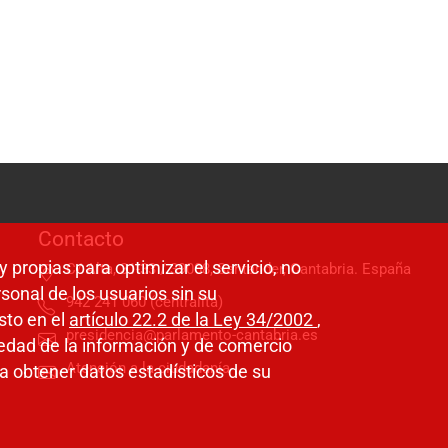
Contacto
y propias para optimizar el servicio, no
C/ Alta, 31-33 / 39008, Santander, Cantabria. España
sonal de los usuarios sin su
942 241 060 (centralita)
sto en el
artículo 22.2 de la Ley 34/2002
,
presidencia@parlamento-cantabria.es
ciedad de la información y de comercio
Atención a la ciudadanía
a obtener datos estadísticos de su