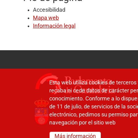
Accesibilidad
Mapa web
Información legal
Esta web utiliza cookies de terceros 
recaba ni cede datos de carácter per
conocimiento. Conforme a lo dispue
de 11 de julio, de servicios de la so
electrónico, pedimos su permiso par
navegación por el sitio web
Más información