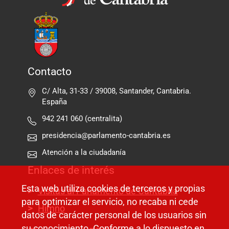
Contacto
C/ Alta, 31-33 / 39008, Santander, Cantabria.
España
942 241 060 (centralita)
presidencia@parlamento-cantabria.es
Atención a la ciudadanía
Enlaces de interés
Esta web utiliza cookies de terceros y propias
Visitas al Parlamento de Cantabria
para optimizar el servicio, no recaba ni cede
Himno
datos de carácter personal de los usuarios sin
su conocimiento. Conforme a lo dispuesto en