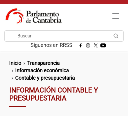
Pasar al contenido principal
Buscar
Síguenos en RRSS
Ruta de navegación
Inicio
Transparencia
Información económica
Contable y presupuestaria
INFORMACIÓN CONTABLE Y
PRESUPUESTARIA