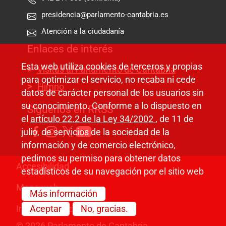
presidencia@parlamento-cantabria.es
Atención a la ciudadanía
Enlaces de interés
Esta web utiliza cookies de terceros y propias
Visitas al Parlamento de Cantabria
para optimizar el servicio, no recaba ni cede
Himno
datos de carácter personal de los usuarios sin
su conocimiento. Conforme a lo dispuesto en
Síguenos en RRSS
el
artículo 22.2 de la Ley 34/2002
, de 11 de
julio, de servicios de la sociedad de la
información y de comercio electrónico,
pedimos su permiso para obtener datos
Pie de página
Accesibilidad
estadísticos de su navegación por el sitio web
Mapa web
Más información
Aceptar
No, gracias.
Información legal