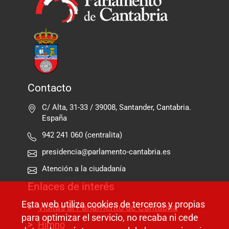
Contacto
C/ Alta, 31-33 / 39008, Santander, Cantabria.
España
942 241 060 (centralita)
presidencia@parlamento-cantabria.es
Atención a la ciudadanía
Enlaces de interés
Esta web utiliza cookies de terceros y propias
Visitas al Parlamento de Cantabria
para optimizar el servicio, no recaba ni cede
Himno