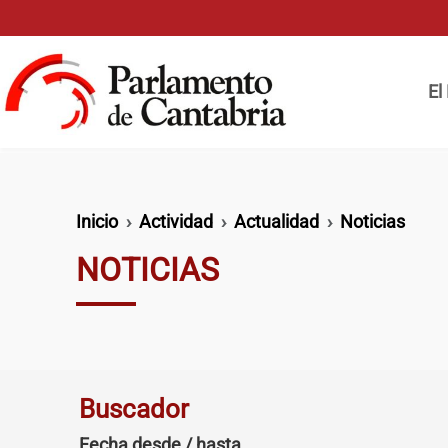
Pasar al contenido principal
Naveg
El
Ruta de navegación
Inicio
Actividad
Actualidad
Noticias
NOTICIAS
Buscador
Fecha desde / hasta