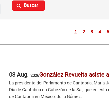
Paginación
Página
Página
Página
Pági
P
1
2
3
4
5
03 Aug.
González Revuelta asiste a
2026
La presidenta del Parlamento de Cantabria, María Jo
Día de Cantabria en Cabezón de la Sal, que en esta 
de Cantabria en México, Julio Gómez.