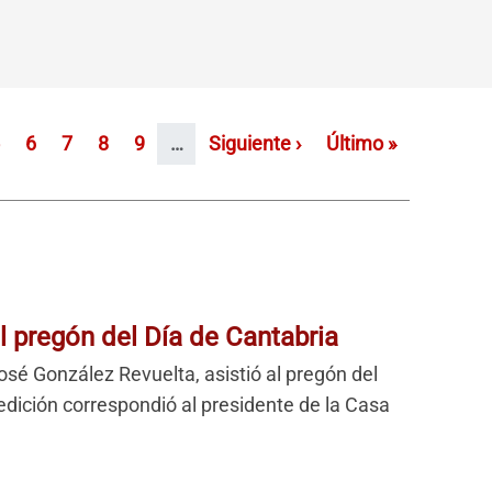
na
ágina
Página
Página
Página
Página
Siguiente página
Última página
6
7
8
9
…
Siguiente ›
Último »
l pregón del Día de Cantabria
sé González Revuelta, asistió al pregón del
edición correspondió al presidente de la Casa