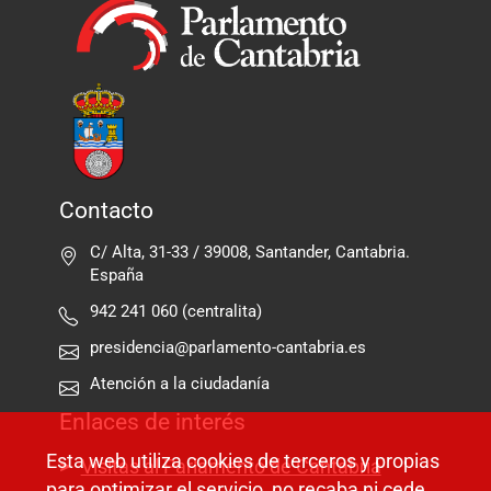
Contacto
C/ Alta, 31-33 / 39008, Santander, Cantabria.
España
942 241 060 (centralita)
presidencia@parlamento-cantabria.es
Atención a la ciudadanía
Enlaces de interés
Esta web utiliza cookies de terceros y propias
Visitas al Parlamento de Cantabria
para optimizar el servicio, no recaba ni cede