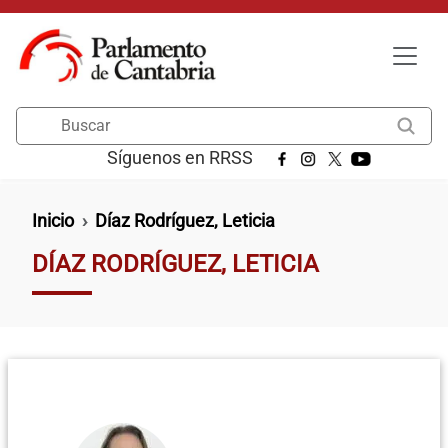
Pasar al contenido principal
Buscar
Síguenos en RRSS
Ruta de navegación
Inicio
Díaz Rodríguez, Leticia
DÍAZ RODRÍGUEZ, LETICIA