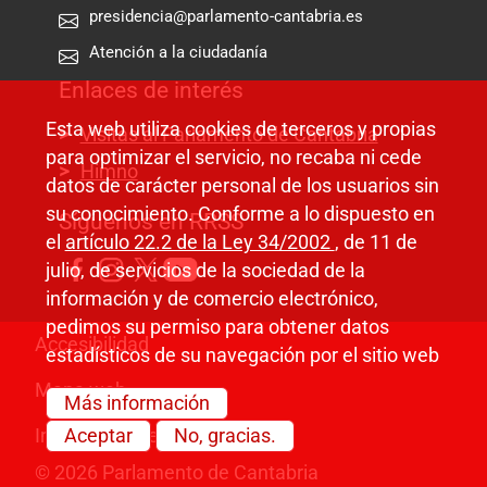
presidencia@parlamento-cantabria.es
Atención a la ciudadanía
Enlaces de interés
Esta web utiliza cookies de terceros y propias
Visitas al Parlamento de Cantabria
para optimizar el servicio, no recaba ni cede
Himno
datos de carácter personal de los usuarios sin
su conocimiento. Conforme a lo dispuesto en
Síguenos en RRSS
el
artículo 22.2 de la Ley 34/2002
, de 11 de
julio, de servicios de la sociedad de la
información y de comercio electrónico,
pedimos su permiso para obtener datos
Pie de página
Accesibilidad
estadísticos de su navegación por el sitio web
Mapa web
Más información
Aceptar
No, gracias.
Información legal
© 2026 Parlamento de Cantabria