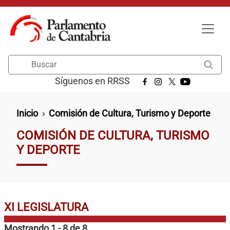
Pasar al contenido principal
Buscar
Síguenos en RRSS
Ruta de navegación
Inicio
Comisión de Cultura, Turismo y Deporte
COMISIÓN DE CULTURA, TURISMO
Y DEPORTE
XI LEGISLATURA
Mostrando 1 - 8 de 8