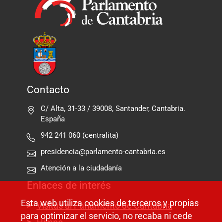
Contacto
C/ Alta, 31-33 / 39008, Santander, Cantabria.
España
942 241 060 (centralita)
presidencia@parlamento-cantabria.es
Atención a la ciudadanía
Enlaces de interés
Esta web utiliza cookies de terceros y propias
Visitas al Parlamento de Cantabria
para optimizar el servicio, no recaba ni cede