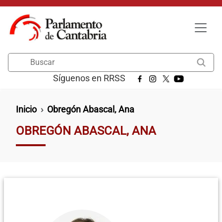
Pasar al contenido principal
Buscar
Síguenos en RRSS
Ruta de navegación
Inicio
Obregón Abascal, Ana
OBREGÓN ABASCAL, ANA