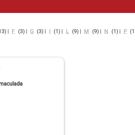
13)
|
F
(3)
|
G
(3)
|
I
(1)
|
L
(9)
|
M
(9)
|
N
(1)
|
P
(1
maculada