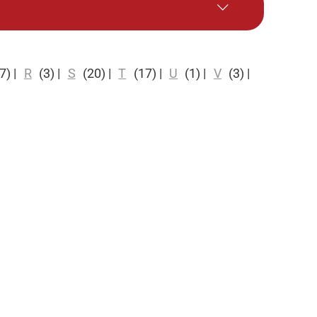
7)
|
R
(3)
|
S
(20)
|
T
(17)
|
U
(1)
|
V
(3)
|