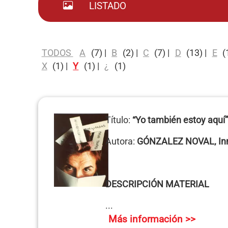
LISTADO
TODOS
A
(7)
|
B
(2)
|
C
(7)
|
D
(13)
|
E
(
X
(1)
|
Y
(1)
|
¿
(1)
Título:
“Yo también estoy aquí”
Autora:
GÓNZALEZ NOVAL, In
DESCRIPCIÓN MATERIAL
...
Más información >>