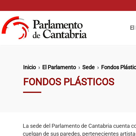
Pasar al contenido principal
Naveg
El
Ruta de navegación
Inicio
El Parlamento
Sede
Fondos Plásti
FONDOS PLÁSTICOS
La sede del Parlamento de Cantabria cuenta c
cuelgan de sus paredes, pertenecientes artista