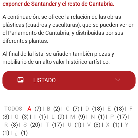
exponer de Santander y el resto de Cantabria.
A continuación, se ofrece la relación de las obras
plásticas (cuadros y esculturas), que se pueden ver en
el Parlamento de Cantabria, y distribuidas por sus
diferentes plantas.
Al final de la lista, se añaden también piezas y
mobiliario de un alto valor histórico-artístico.
LISTADO
TODOS
A
(7)
|
B
(2)
|
C
(7)
|
D
(13)
|
E
(13)
|
F
(3)
|
G
(3)
|
I
(1)
|
L
(9)
|
M
(9)
|
N
(1)
|
P
(17)
|
R
(3)
|
S
(20)
|
T
(17)
|
U
(1)
|
V
(3)
|
X
(1)
|
Y
(1)
|
¿
(1)