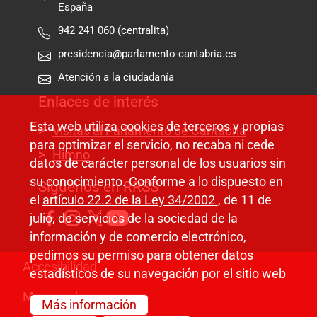
España
942 241 060 (centralita)
presidencia@parlamento-cantabria.es
Atención a la ciudadanía
Enlaces de interés
Esta web utiliza cookies de terceros y propias
Visitas al Parlamento de Cantabria
para optimizar el servicio, no recaba ni cede
Himno
datos de carácter personal de los usuarios sin
su conocimiento. Conforme a lo dispuesto en
Síguenos en RRSS
el
artículo 22.2 de la Ley 34/2002
, de 11 de
julio, de servicios de la sociedad de la
información y de comercio electrónico,
pedimos su permiso para obtener datos
Pie de página
Accesibilidad
estadísticos de su navegación por el sitio web
Mapa web
Más información