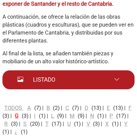
exponer de Santander y el resto de Cantabria.
A continuación, se ofrece la relación de las obras
plásticas (cuadros y esculturas), que se pueden ver en
el Parlamento de Cantabria, y distribuidas por sus
diferentes plantas.
Al final de la lista, se añaden también piezas y
mobiliario de un alto valor histórico-artístico.
LISTADO
TODOS
A
(7)
|
B
(2)
|
C
(7)
|
D
(13)
|
E
(13)
|
F
(3)
|
G
(3)
|
I
(1)
|
L
(9)
|
M
(9)
|
N
(1)
|
P
(17)
|
R
(3)
|
S
(20)
|
T
(17)
|
U
(1)
|
V
(3)
|
X
(1)
|
Y
(1)
|
¿
(1)