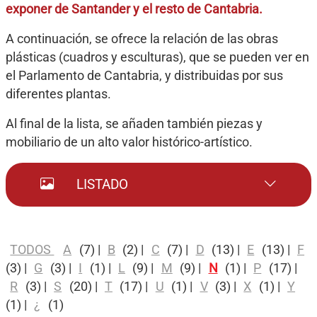
exponer de Santander y el resto de Cantabria.
A continuación, se ofrece la relación de las obras
plásticas (cuadros y esculturas), que se pueden ver en
el Parlamento de Cantabria, y distribuidas por sus
diferentes plantas.
Al final de la lista, se añaden también piezas y
mobiliario de un alto valor histórico-artístico.
LISTADO
TODOS
A
(7)
|
B
(2)
|
C
(7)
|
D
(13)
|
E
(13)
|
F
(3)
|
G
(3)
|
I
(1)
|
L
(9)
|
M
(9)
|
N
(1)
|
P
(17)
|
R
(3)
|
S
(20)
|
T
(17)
|
U
(1)
|
V
(3)
|
X
(1)
|
Y
(1)
|
¿
(1)