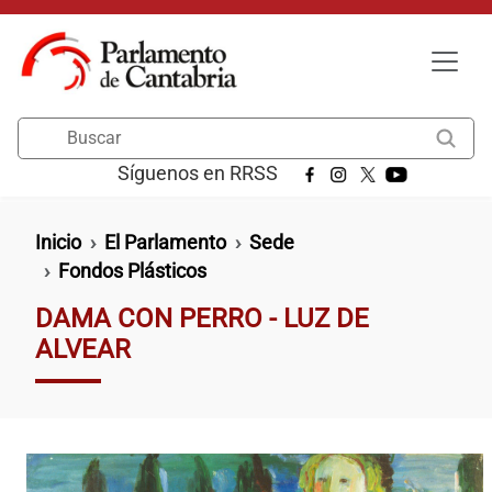
Pasar al contenido principal
Buscar
Síguenos en RRSS
Ruta de navegación
Inicio
El Parlamento
Sede
Fondos Plásticos
DAMA CON PERRO - LUZ DE
ALVEAR