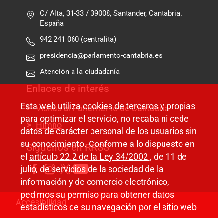
C/ Alta, 31-33 / 39008, Santander, Cantabria.
España
942 241 060 (centralita)
presidencia@parlamento-cantabria.es
Atención a la ciudadanía
Enlaces de interés
Esta web utiliza cookies de terceros y propias
Visitas al Parlamento de Cantabria
para optimizar el servicio, no recaba ni cede
Himno
datos de carácter personal de los usuarios sin
su conocimiento. Conforme a lo dispuesto en
Síguenos en RRSS
el
artículo 22.2 de la Ley 34/2002
, de 11 de
julio, de servicios de la sociedad de la
información y de comercio electrónico,
pedimos su permiso para obtener datos
Pie de página
Accesibilidad
estadísticos de su navegación por el sitio web