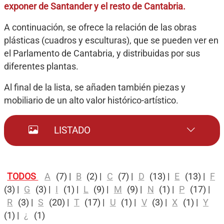
exponer de Santander y el resto de Cantabria.
A continuación, se ofrece la relación de las obras
plásticas (cuadros y esculturas), que se pueden ver en
el Parlamento de Cantabria, y distribuidas por sus
diferentes plantas.
Al final de la lista, se añaden también piezas y
mobiliario de un alto valor histórico-artístico.
LISTADO
TODOS
A
(7)
|
B
(2)
|
C
(7)
|
D
(13)
|
E
(13)
|
F
(3)
|
G
(3)
|
I
(1)
|
L
(9)
|
M
(9)
|
N
(1)
|
P
(17)
|
R
(3)
|
S
(20)
|
T
(17)
|
U
(1)
|
V
(3)
|
X
(1)
|
Y
(1)
|
¿
(1)