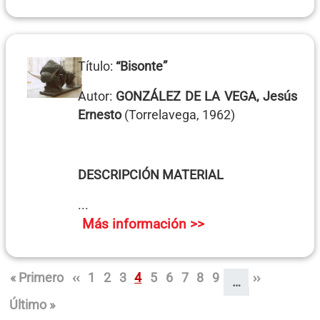
Título:
“Bisonte”
Autor:
GONZÁLEZ DE LA VEGA, Jesús
Ernesto
(Torrelavega, 1962)
DESCRIPCIÓN MATERIAL
...
Más información >>
Paginación
Primera página
Página anterior
Página
Página
Página
Página
Página
Página
Página
Página
Página
Siguiente p
« Primero
‹‹
1
2
3
4
5
6
7
8
9
››
…
Última página
Último »