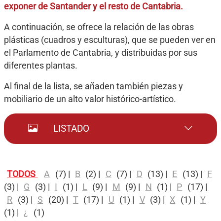
exponer de Santander y el resto de Cantabria.
A continuación, se ofrece la relación de las obras
plásticas (cuadros y esculturas), que se pueden ver en
el Parlamento de Cantabria, y distribuidas por sus
diferentes plantas.
Al final de la lista, se añaden también piezas y
mobiliario de un alto valor histórico-artístico.
LISTADO
TODOS
A
(7)
|
B
(2)
|
C
(7)
|
D
(13)
|
E
(13)
|
F
(3)
|
G
(3)
|
I
(1)
|
L
(9)
|
M
(9)
|
N
(1)
|
P
(17)
|
R
(3)
|
S
(20)
|
T
(17)
|
U
(1)
|
V
(3)
|
X
(1)
|
Y
(1)
|
¿
(1)