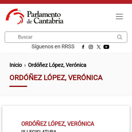
Pasar al contenido principal
Buscar
Síguenos en RRSS
Ruta de navegación
Inicio
Ordóñez López, Verónica
ORDÓÑEZ LÓPEZ, VERÓNICA
ORDÓÑEZ LÓPEZ, VERÓNICA