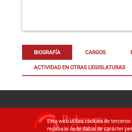
BIOGRAFÍA
CARGOS
ACTIVIDAD EN OTRAS LEGISLATURAS
Esta web utiliza cookies de terceros 
recaba ni cede datos de carácter per