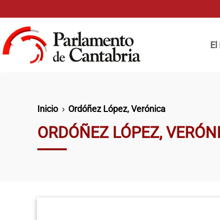
Pasar al contenido principal
Naveg
El
Ruta de navegación
Inicio
Ordóñez López, Verónica
ORDÓÑEZ LÓPEZ, VERÓN