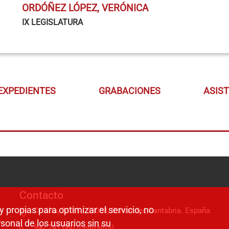
ORDÓÑEZ LÓPEZ, VERÓNICA
IX LEGISLATURA
EXPEDIENTES
GRABACIONES
ASIS
Contacto
y propias para optimizar el servicio, no
C/ Alta, 31-33 / 39008, Santander, Cantabria. España
sonal de los usuarios sin su
942 241 060 (centralita)