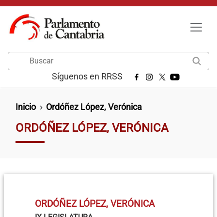
Pasar al contenido principal
Buscar
Síguenos en RRSS
Ruta de navegación
Inicio
Ordóñez López, Verónica
ORDÓÑEZ LÓPEZ, VERÓNICA
ORDÓÑEZ LÓPEZ, VERÓNICA