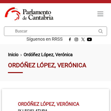
Pasar al contenido principal
Buscar
Síguenos en RRSS
Ruta de navegación
Inicio
Ordóñez López, Verónica
ORDÓÑEZ LÓPEZ, VERÓNICA
ORDÓÑEZ LÓPEZ, VERÓNICA