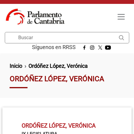
Pasar al contenido principal
Buscar
Síguenos en RRSS
Ruta de navegación
Inicio
Ordóñez López, Verónica
ORDÓÑEZ LÓPEZ, VERÓNICA
ORDÓÑEZ LÓPEZ, VERÓNICA