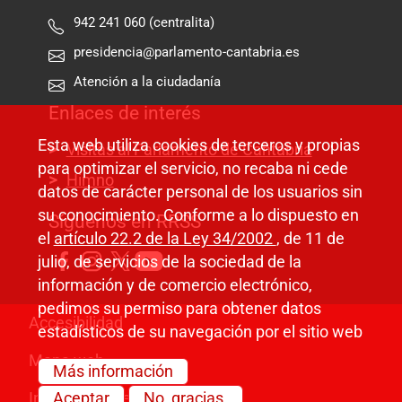
942 241 060 (centralita)
presidencia@parlamento-cantabria.es
Atención a la ciudadanía
Enlaces de interés
Esta web utiliza cookies de terceros y propias
Visitas al Parlamento de Cantabria
para optimizar el servicio, no recaba ni cede
Himno
datos de carácter personal de los usuarios sin
su conocimiento. Conforme a lo dispuesto en
Síguenos en RRSS
el
artículo 22.2 de la Ley 34/2002
, de 11 de
julio, de servicios de la sociedad de la
información y de comercio electrónico,
pedimos su permiso para obtener datos
Pie de página
Accesibilidad
estadísticos de su navegación por el sitio web
Mapa web
Más información
Información legal
Aceptar
No, gracias.