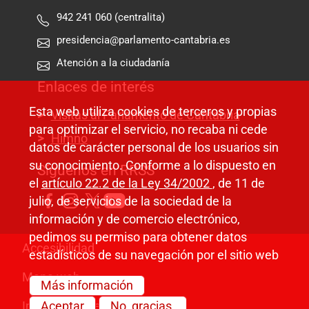
942 241 060 (centralita)
presidencia@parlamento-cantabria.es
Atención a la ciudadanía
Enlaces de interés
Esta web utiliza cookies de terceros y propias
Visitas al Parlamento de Cantabria
para optimizar el servicio, no recaba ni cede
Himno
datos de carácter personal de los usuarios sin
su conocimiento. Conforme a lo dispuesto en
Síguenos en RRSS
el
artículo 22.2 de la Ley 34/2002
, de 11 de
julio, de servicios de la sociedad de la
información y de comercio electrónico,
pedimos su permiso para obtener datos
Pie de página
Accesibilidad
estadísticos de su navegación por el sitio web
Mapa web
Más información
Información legal
Aceptar
No, gracias.