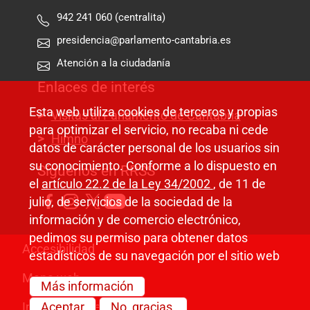
942 241 060 (centralita)
presidencia@parlamento-cantabria.es
Atención a la ciudadanía
Enlaces de interés
Esta web utiliza cookies de terceros y propias
Visitas al Parlamento de Cantabria
para optimizar el servicio, no recaba ni cede
Himno
datos de carácter personal de los usuarios sin
su conocimiento. Conforme a lo dispuesto en
Síguenos en RRSS
el
artículo 22.2 de la Ley 34/2002
, de 11 de
julio, de servicios de la sociedad de la
información y de comercio electrónico,
pedimos su permiso para obtener datos
Pie de página
Accesibilidad
estadísticos de su navegación por el sitio web
Mapa web
Más información
Información legal
Aceptar
No, gracias.