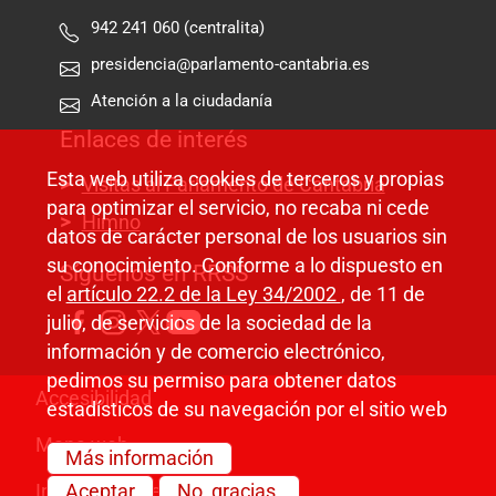
942 241 060 (centralita)
presidencia@parlamento-cantabria.es
Atención a la ciudadanía
Enlaces de interés
Esta web utiliza cookies de terceros y propias
Visitas al Parlamento de Cantabria
para optimizar el servicio, no recaba ni cede
Himno
datos de carácter personal de los usuarios sin
su conocimiento. Conforme a lo dispuesto en
Síguenos en RRSS
el
artículo 22.2 de la Ley 34/2002
, de 11 de
julio, de servicios de la sociedad de la
información y de comercio electrónico,
pedimos su permiso para obtener datos
Pie de página
Accesibilidad
estadísticos de su navegación por el sitio web
Mapa web
Más información
Información legal
Aceptar
No, gracias.