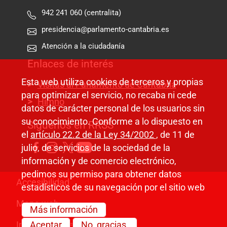
942 241 060 (centralita)
presidencia@parlamento-cantabria.es
Atención a la ciudadanía
Enlaces de interés
Esta web utiliza cookies de terceros y propias
Visitas al Parlamento de Cantabria
para optimizar el servicio, no recaba ni cede
Himno
datos de carácter personal de los usuarios sin
su conocimiento. Conforme a lo dispuesto en
Síguenos en RRSS
el
artículo 22.2 de la Ley 34/2002
, de 11 de
julio, de servicios de la sociedad de la
información y de comercio electrónico,
pedimos su permiso para obtener datos
Pie de página
Accesibilidad
estadísticos de su navegación por el sitio web
Mapa web
Más información
Información legal
Aceptar
No, gracias.