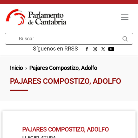
Pasar al contenido principal
Buscar
Síguenos en RRSS
Ruta de navegación
Inicio
Pajares Compostizo, Adolfo
PAJARES COMPOSTIZO, ADOLFO
PAJARES COMPOSTIZO, ADOLFO