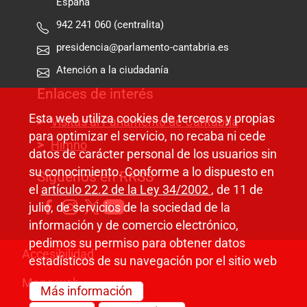
España
942 241 060 (centralita)
presidencia@parlamento-cantabria.es
Atención a la ciudadanía
Enlaces de interés
Esta web utiliza cookies de terceros y propias
Visitas al Parlamento de Cantabria
para optimizar el servicio, no recaba ni cede
Himno
datos de carácter personal de los usuarios sin
su conocimiento. Conforme a lo dispuesto en
Síguenos en RRSS
el
artículo 22.2 de la Ley 34/2002
, de 11 de
julio, de servicios de la sociedad de la
información y de comercio electrónico,
pedimos su permiso para obtener datos
Pie de página
Accesibilidad
estadísticos de su navegación por el sitio web
Mapa web
Más información