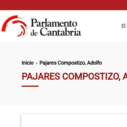
Pasar al contenido principal
Naveg
El
Ruta de navegación
Inicio
Pajares Compostizo, Adolfo
PAJARES COMPOSTIZO, 