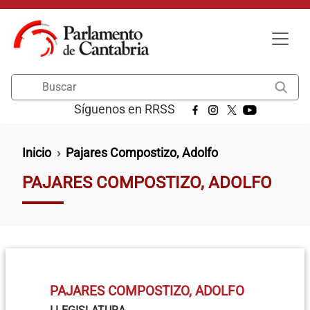
Pasar al contenido principal
Buscar
Síguenos en RRSS
Ruta de navegación
Inicio
Pajares Compostizo, Adolfo
PAJARES COMPOSTIZO, ADOLFO
PAJARES COMPOSTIZO, ADOLFO