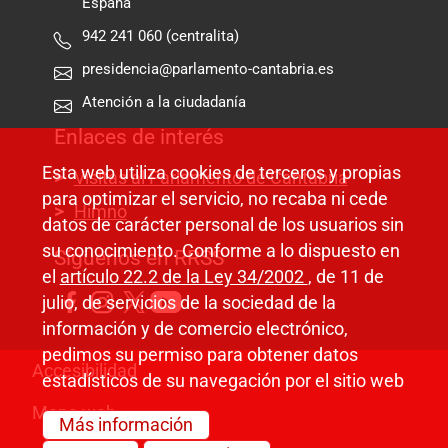
España
942 241 060 (centralita)
presidencia@parlamento-cantabria.es
Atención a la ciudadanía
Enlaces de interés
Esta web utiliza cookies de terceros y propias
Visitas al Parlamento de Cantabria
para optimizar el servicio, no recaba ni cede
Himno
datos de carácter personal de los usuarios sin
su conocimiento. Conforme a lo dispuesto en
Síguenos en RRSS
el
artículo 22.2 de la Ley 34/2002
, de 11 de
julio, de servicios de la sociedad de la
información y de comercio electrónico,
pedimos su permiso para obtener datos
Pie de página
Accesibilidad
estadísticos de su navegación por el sitio web
Mapa web
Más información