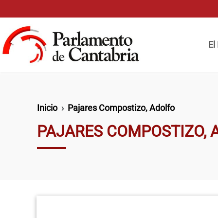
Pasar al contenido principal
Naveg
El
Ruta de navegación
Inicio
Pajares Compostizo, Adolfo
PAJARES COMPOSTIZO, 