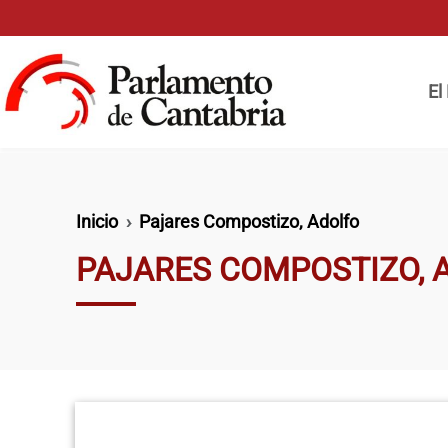
Pasar al contenido principal
Naveg
El
Ruta de navegación
Inicio
Pajares Compostizo, Adolfo
PAJARES COMPOSTIZO, 