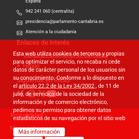
España
942 241 060 (centralita)
presidencia@parlamento-cantabria.es
Atención a la ciudadanía
Enlaces de interés
Esta web utiliza cookies de terceros y propias
Visitas al Parlamento de Cantabria
para optimizar el servicio, no recaba ni cede
Himno
datos de carácter personal de los usuarios sin
su conocimiento. Conforme a lo dispuesto en
Síguenos en RRSS
el
artículo 22.2 de la Ley 34/2002
, de 11 de
julio, de servicios de la sociedad de la
información y de comercio electrónico,
pedimos su permiso para obtener datos
Pie de página
Accesibilidad
estadísticos de su navegación por el sitio web
Mapa web
Más información