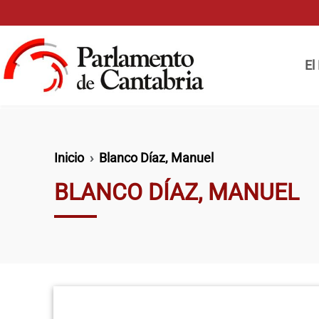
Pasar al contenido principal
Naveg
El
Ruta de navegación
Inicio
Blanco Díaz, Manuel
BLANCO DÍAZ, MANUEL