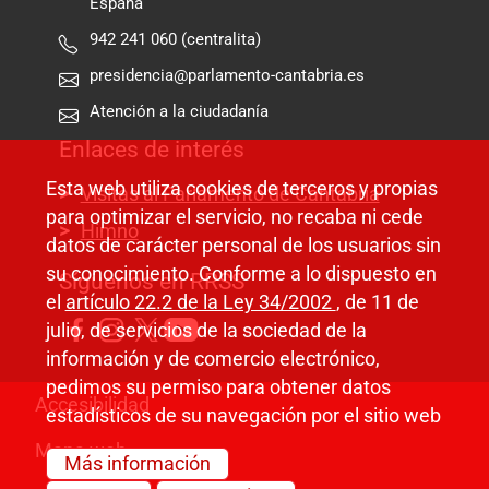
España
942 241 060 (centralita)
presidencia@parlamento-cantabria.es
Atención a la ciudadanía
Enlaces de interés
Esta web utiliza cookies de terceros y propias
Visitas al Parlamento de Cantabria
para optimizar el servicio, no recaba ni cede
Himno
datos de carácter personal de los usuarios sin
su conocimiento. Conforme a lo dispuesto en
Síguenos en RRSS
el
artículo 22.2 de la Ley 34/2002
, de 11 de
julio, de servicios de la sociedad de la
información y de comercio electrónico,
pedimos su permiso para obtener datos
Pie de página
Accesibilidad
estadísticos de su navegación por el sitio web
Mapa web
Más información