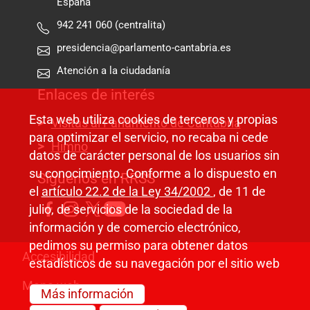
España
942 241 060 (centralita)
presidencia@parlamento-cantabria.es
Atención a la ciudadanía
Enlaces de interés
Esta web utiliza cookies de terceros y propias
Visitas al Parlamento de Cantabria
para optimizar el servicio, no recaba ni cede
Himno
datos de carácter personal de los usuarios sin
su conocimiento. Conforme a lo dispuesto en
Síguenos en RRSS
el
artículo 22.2 de la Ley 34/2002
, de 11 de
julio, de servicios de la sociedad de la
información y de comercio electrónico,
pedimos su permiso para obtener datos
Pie de página
Accesibilidad
estadísticos de su navegación por el sitio web
Mapa web
Más información