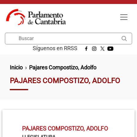
Pasar al contenido principal
Buscar
Síguenos en RRSS
Ruta de navegación
Inicio
Pajares Compostizo, Adolfo
PAJARES COMPOSTIZO, ADOLFO
PAJARES COMPOSTIZO, ADOLFO