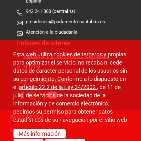
España
942 241 060 (centralita)
presidencia@parlamento-cantabria.es
Atención a la ciudadanía
Enlaces de interés
Esta web utiliza cookies de terceros y propias
Visitas al Parlamento de Cantabria
para optimizar el servicio, no recaba ni cede
Himno
datos de carácter personal de los usuarios sin
su conocimiento. Conforme a lo dispuesto en
Síguenos en RRSS
el
artículo 22.2 de la Ley 34/2002
, de 11 de
julio, de servicios de la sociedad de la
información y de comercio electrónico,
pedimos su permiso para obtener datos
Pie de página
Accesibilidad
estadísticos de su navegación por el sitio web
Mapa web
Más información