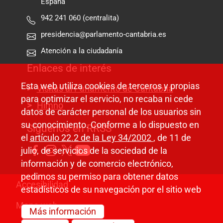
España
942 241 060 (centralita)
presidencia@parlamento-cantabria.es
Atención a la ciudadanía
Enlaces de interés
Esta web utiliza cookies de terceros y propias
Visitas al Parlamento de Cantabria
para optimizar el servicio, no recaba ni cede
Himno
datos de carácter personal de los usuarios sin
su conocimiento. Conforme a lo dispuesto en
Síguenos en RRSS
el
artículo 22.2 de la Ley 34/2002
, de 11 de
julio, de servicios de la sociedad de la
información y de comercio electrónico,
pedimos su permiso para obtener datos
Pie de página
Accesibilidad
estadísticos de su navegación por el sitio web
Mapa web
Más información