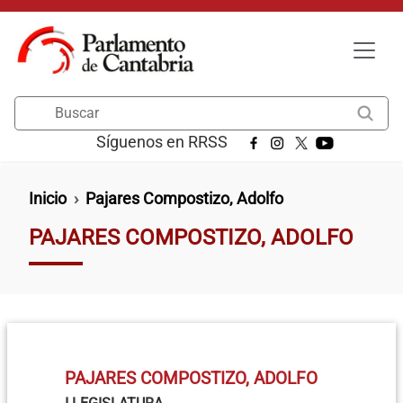
Pasar al contenido principal
Buscar
Síguenos en RRSS
Ruta de navegación
Inicio
Pajares Compostizo, Adolfo
PAJARES COMPOSTIZO, ADOLFO
PAJARES COMPOSTIZO, ADOLFO