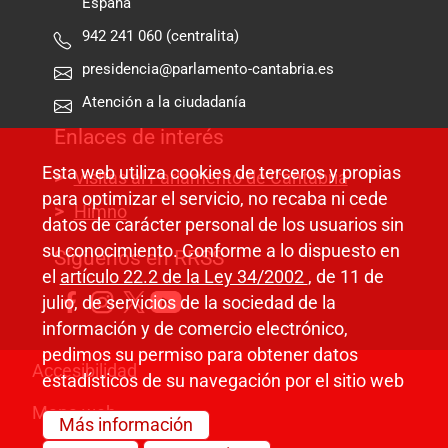
España
942 241 060 (centralita)
presidencia@parlamento-cantabria.es
Atención a la ciudadanía
Enlaces de interés
Esta web utiliza cookies de terceros y propias
Visitas al Parlamento de Cantabria
para optimizar el servicio, no recaba ni cede
Himno
datos de carácter personal de los usuarios sin
su conocimiento. Conforme a lo dispuesto en
Síguenos en RRSS
el
artículo 22.2 de la Ley 34/2002
, de 11 de
julio, de servicios de la sociedad de la
información y de comercio electrónico,
pedimos su permiso para obtener datos
Pie de página
Accesibilidad
estadísticos de su navegación por el sitio web
Mapa web
Más información