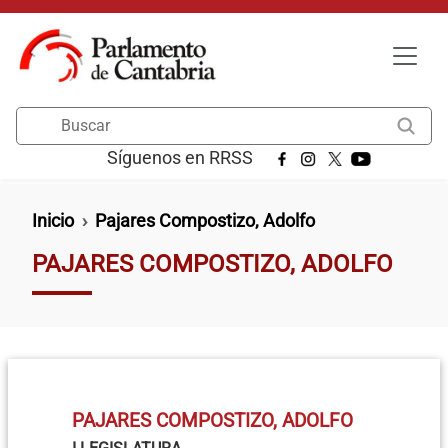
Pasar al contenido principal
Buscar
Síguenos en RRSS
Ruta de navegación
Inicio
Pajares Compostizo, Adolfo
PAJARES COMPOSTIZO, ADOLFO
PAJARES COMPOSTIZO, ADOLFO