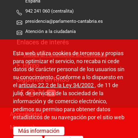
España
942 241 060 (centralita)
presidencia@parlamento-cantabria.es
Atención a la ciudadanía
Enlaces de interés
Esta web utiliza cookies de terceros y propias
Visitas al Parlamento de Cantabria
para optimizar el servicio, no recaba ni cede
Himno
datos de carácter personal de los usuarios sin
su conocimiento. Conforme a lo dispuesto en
Síguenos en RRSS
el
artículo 22.2 de la Ley 34/2002
, de 11 de
julio, de servicios de la sociedad de la
información y de comercio electrónico,
pedimos su permiso para obtener datos
Pie de página
Accesibilidad
estadísticos de su navegación por el sitio web
Mapa web
Más información