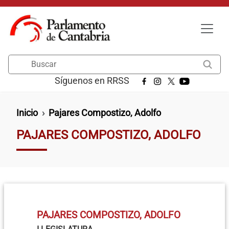
Pasar al contenido principal
Buscar
Síguenos en RRSS
Ruta de navegación
Inicio
Pajares Compostizo, Adolfo
PAJARES COMPOSTIZO, ADOLFO
PAJARES COMPOSTIZO, ADOLFO